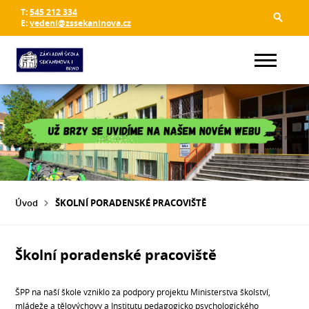
T:
545 212 334
E:
vedeni@zssekaninova.cz
Úvod
ŠKOLNÍ PORADENSKÉ PRACOVIŠTĚ
Školní poradenské pracoviště
ŠPP na naší škole vzniklo za podpory projektu Ministerstva školství,
mládeže a tělovýchovy a Institutu pedagogicko psychologického