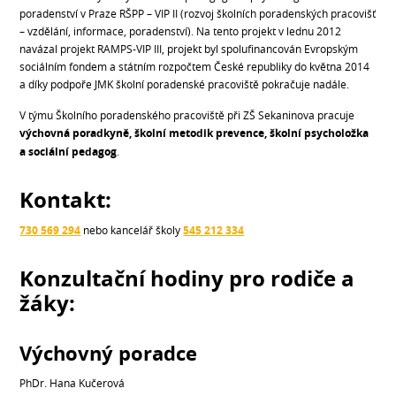
poradenství v Praze RŠPP – VIP II (rozvoj školních poradenských pracovišť
– vzdělání, informace, poradenství). Na tento projekt v lednu 2012
navázal projekt RAMPS-VIP III, projekt byl spolufinancován Evropským
sociálním fondem a státním rozpočtem České republiky do května 2014
a díky podpoře JMK školní poradenské pracoviště pokračuje nadále.
V týmu Školního poradenského pracoviště při ZŠ Sekaninova pracuje
výchovná poradkyně, školní metodik prevence, školní psycholožka
a sociální pedagog
.
Kontakt:
730 569 294
nebo kancelář školy
545 212 334
Konzultační hodiny pro rodiče a
žáky:
Výchovný poradce
PhDr. Hana Kučerová