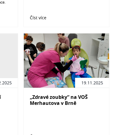
ce.
Číst více
2.2025
19.11.2025
í
„Zdravé zoubky“ na VOŠ
Merhautova v Brně