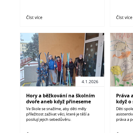
Číst více
Číst více
4.1.2026
Hory a běžkování na školním
Práva a
dvoře aneb když přineseme
když o
hory…
společ
Ve škole se snažíme, aby děti měly
Děti spol
příležitost zažívat věci, které je těší a
asistentk
posilují jejich sebedůvěru.
práva a p