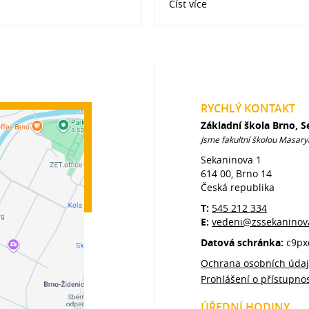
Číst více
RYCHLÝ KONTAKT
Základní škola Brno, 
Jsme fakultní školou Masary
Sekaninova 1
614 00, Brno 14
Česká republika
T:
545 212 334
E:
vedeni@zssekaninov
Datová schránka:
c9px
Ochrana osobních úda
Prohlášení o přístupnos
ÚŘEDNÍ HODINY