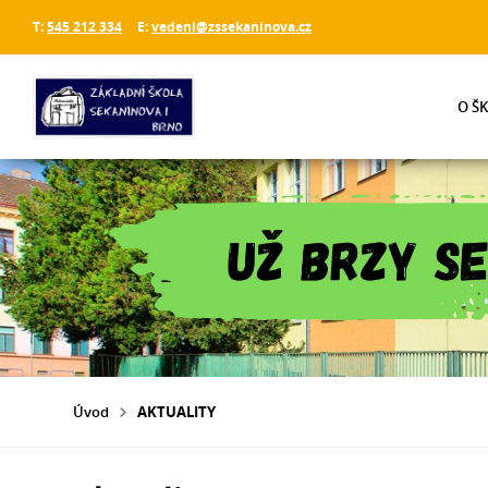
T:
545 212 334
E:
vedeni@zssekaninova.cz
O Š
Úvod
AKTUALITY