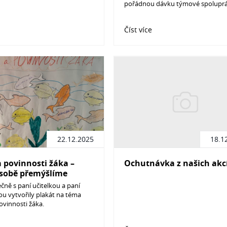
pořádnou dávku týmové spoluprá
Číst více
22.12.2025
18.1
 povinnosti žáka –
Ochutnávka z našich akc
 sobě přemýšlíme
ně
ečně s paní učitelkou a paní
ou vytvořily plakát na téma
ovinnosti žáka.