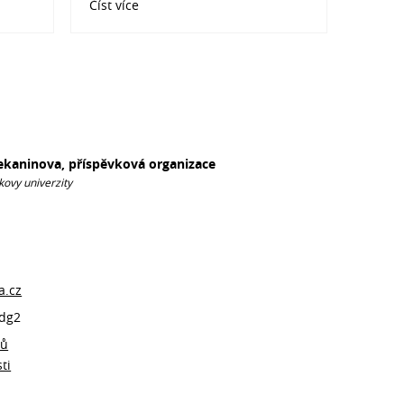
Číst více
Sekaninova, příspěvková organizace
kovy univerzity
a.cz
dg2
jů
ti