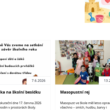
7.6.2026
13.
ka na školní besídku
Masopustní rej
skuteční dne 17. června 2026
Masopust ve škole měl letos opra
hodin v prostorách školy.
všechno – smích, hudbu, barvy i