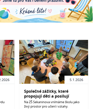
2.2026
5.1.2026
Společné zážitky, které
propojují děti a posilují
vztahy
vdu
Na ZŠ Sekaninova vnímáme školu jako
živý prostor pro učení i vztahy.