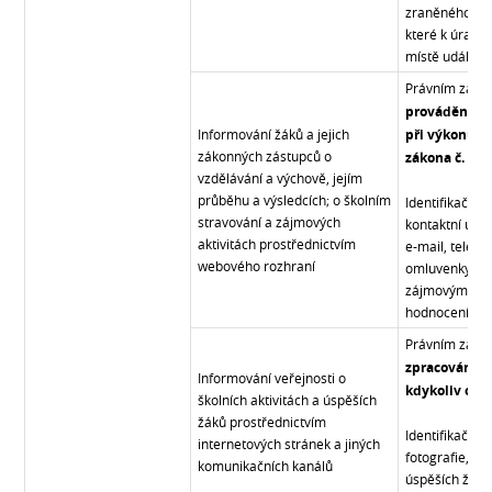
zraněného; pop
které k úrazu 
místě události
Právním zákl
prováděného
Informování žáků a jejich
při výkonu v
zákonných zástupců o
zákona č. 561
vzdělávání a výchově, jejím
průběhu a výsledcích; o školním
Identifikační 
stravování a zájmových
kontaktní údaj
aktivitách prostřednictvím
e-mail, telefon
webového rozhraní
omluvenky, úd
zájmovým akti
hodnocení.
Právním zákl
zpracováním 
Informování veřejnosti o
kdykoliv odvo
školních aktivitách a úspěších
žáků prostřednictvím
Identifikační 
internetových stránek a jiných
fotografie, v
komunikačních kanálů
úspěších žáků