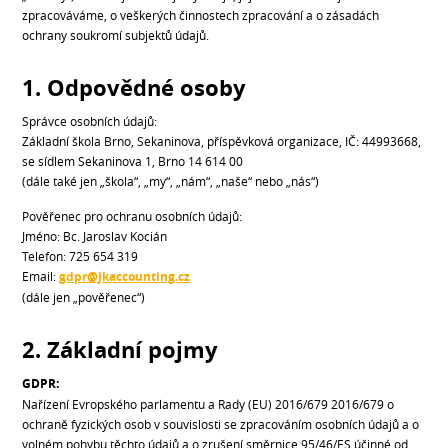
zpracováváme, o veškerých činnostech zpracování a o zásadách
ochrany soukromí subjektů údajů.
1. Odpovědné osoby
Správce osobních údajů:
Základní škola Brno, Sekaninova, příspěvková organizace, IČ: 44993668,
se sídlem Sekaninova 1, Brno 14 614 00
(dále také jen „škola“, „my“, „nám“, „naše“ nebo „nás“)
Pověřenec pro ochranu osobních údajů:
Jméno: Bc. Jaroslav Kocián
Telefon: 725 654 319
Email:
gdpr@jkaccounting.cz
(dále jen „pověřenec“)
2. Základní pojmy
GDPR:
Nařízení Evropského parlamentu a Rady (EU) 2016/679 2016/679 o
ochraně fyzických osob v souvislosti se zpracováním osobních údajů a o
volném pohybu těchto údajů a o zrušení směrnice 95/46/ES účinné od