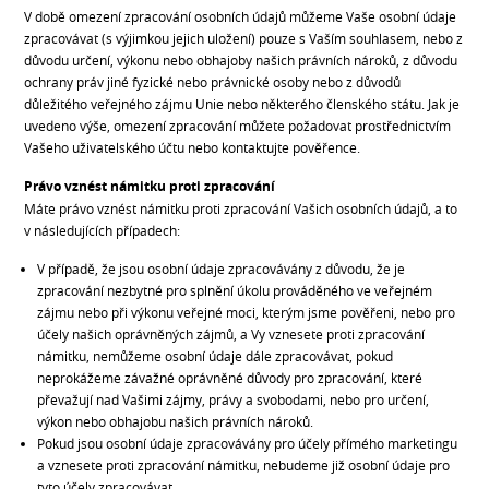
V době omezení zpracování osobních údajů můžeme Vaše osobní údaje
zpracovávat (s výjimkou jejich uložení) pouze s Vaším souhlasem, nebo z
důvodu určení, výkonu nebo obhajoby našich právních nároků, z důvodu
ochrany práv jiné fyzické nebo právnické osoby nebo z důvodů
důležitého veřejného zájmu Unie nebo některého členského státu. Jak je
uvedeno výše, omezení zpracování můžete požadovat prostřednictvím
Vašeho uživatelského účtu nebo kontaktujte pověřence.
Právo vznést námitku proti zpracování
Máte právo vznést námitku proti zpracování Vašich osobních údajů, a to
v následujících případech:
V případě, že jsou osobní údaje zpracovávány z důvodu, že je
zpracování nezbytné pro splnění úkolu prováděného ve veřejném
zájmu nebo při výkonu veřejné moci, kterým jsme pověřeni, nebo pro
účely našich oprávněných zájmů, a Vy vznesete proti zpracování
námitku, nemůžeme osobní údaje dále zpracovávat, pokud
neprokážeme závažné oprávněné důvody pro zpracování, které
převažují nad Vašimi zájmy, právy a svobodami, nebo pro určení,
výkon nebo obhajobu našich právních nároků.
Pokud jsou osobní údaje zpracovávány pro účely přímého marketingu
a vznesete proti zpracování námitku, nebudeme již osobní údaje pro
tyto účely zpracovávat.