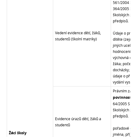
561/2004 Sb., 
364/2005 Sb.,
školských zaří
předpisů.
Vedení evidence dětí, žáků,
Údaje o průbě
studentů (školní matriky)
dítěte (zejmé
jiných ucelený
hodnocení výs
výchovná opat
žáka; počet sp
docházky; úda
údaje o přípa
vydání vysvěd
Právním zákl
povinnosti u
64/2005 Sb., 
školských zaří
předpisů.
Evidence úrazů dětí, žáků a
studentů
pořadové čísl
Žáci školy
jména, příjme