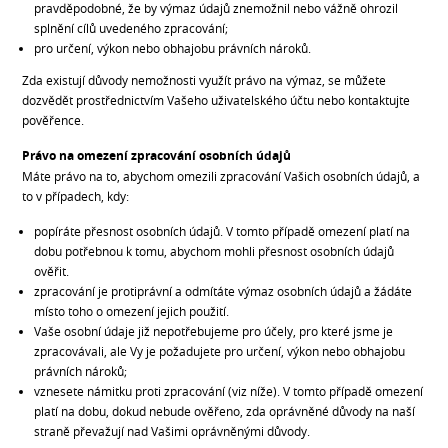
pravděpodobné, že by výmaz údajů znemožnil nebo vážně ohrozil
splnění cílů uvedeného zpracování;
pro určení, výkon nebo obhajobu právních nároků.
Zda existují důvody nemožnosti využít právo na výmaz, se můžete
dozvědět prostřednictvím Vašeho uživatelského účtu nebo kontaktujte
pověřence.
Právo na omezení zpracování osobních údajů
Máte právo na to, abychom omezili zpracování Vašich osobních údajů, a
to v případech, kdy:
popíráte přesnost osobních údajů. V tomto případě omezení platí na
dobu potřebnou k tomu, abychom mohli přesnost osobních údajů
ověřit.
zpracování je protiprávní a odmítáte výmaz osobních údajů a žádáte
místo toho o omezení jejich použití.
Vaše osobní údaje již nepotřebujeme pro účely, pro které jsme je
zpracovávali, ale Vy je požadujete pro určení, výkon nebo obhajobu
právních nároků;
vznesete námitku proti zpracování (viz níže). V tomto případě omezení
platí na dobu, dokud nebude ověřeno, zda oprávněné důvody na naší
straně převažují nad Vašimi oprávněnými důvody.