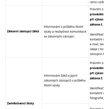
rámci vzděláv
Právním zákl
prováděného
při výkonu v
zákona č. 561
Informování o průběhu školní
Zákonní zástupci žáků
výuky a nezbytnost komunikace
Identifikační 
se zákonnými zástupci
kontaktní údaj
e-mail, telefo
údaje z konta
zástupce žáků
Právním zákl
prováděného
při výkonu v
Informování žáků a jejich
zákona č. 561
zákonných zástupců o průběhu
školní výuky
Identifikační 
kontaktní údaj
fotografie, ro
Zaměstnanci školy
Právním zákl