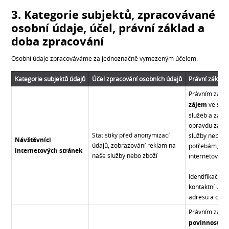
3. Kategorie subjektů, zpracovávané
osobní údaje, účel, právní základ a
doba zpracování
Osobní údaje zpracováváme za jednoznačně vymezeným účelem:
Kategorie subjektů údajů
Účel zpracování osobních údajů
Právní základ
Právním zákl
zájem
ve smys
služeb a zamě
opravdu zajím
Statistiky před anonymizací
služby nebo zb
Návštěvníci
údajů, zobrazování reklam na
potřebám, na 
internetových stránek
naše služby nebo zboží
internetové st
Identifikační 
kontaktní údaj
adresu a cook
Právním zákl
povinnosti u