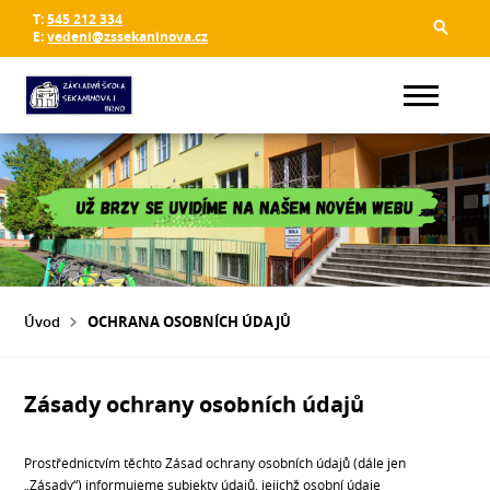
T:
545 212 334
E:
vedeni@zssekaninova.cz
Úvod
OCHRANA OSOBNÍCH ÚDAJŮ
Zásady ochrany osobních údajů
Prostřednictvím těchto Zásad ochrany osobních údajů (dále jen
„Zásady“) informujeme subjekty údajů, jejichž osobní údaje