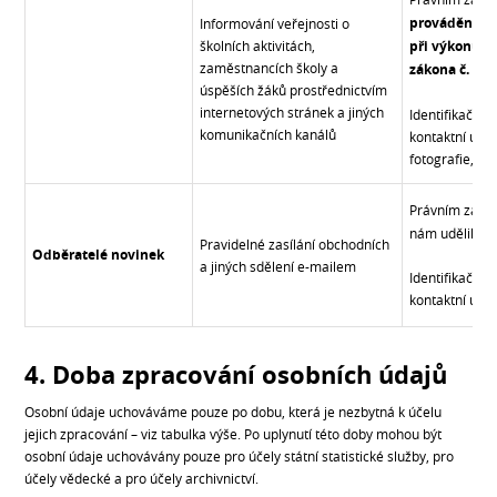
prováděného
Informování veřejnosti o
školních aktivitách,
při výkonu v
zaměstnancích školy a
zákona č. 561
úspěších žáků prostřednictvím
internetových stránek a jiných
Identifikační 
komunikačních kanálů
kontaktní údaj
fotografie, úda
Právním zákl
nám udělili př
Pravidelné zasílání obchodních
Odběratelé novinek
a jiných sdělení e-mailem
Identifikační 
kontaktní údaj
4. Doba zpracování osobních údajů
Osobní údaje uchováváme pouze po dobu, která je nezbytná k účelu
jejich zpracování – viz tabulka výše. Po uplynutí této doby mohou být
osobní údaje uchovávány pouze pro účely státní statistické služby, pro
účely vědecké a pro účely archivnictví.