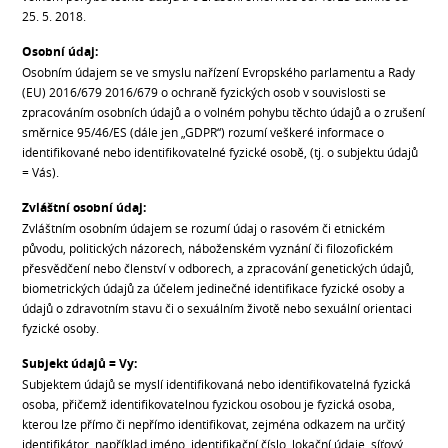
25. 5. 2018.
Osobní údaj:
Osobním údajem se ve smyslu nařízení Evropského parlamentu a Rady
(EU) 2016/679 2016/679 o ochraně fyzických osob v souvislosti se
zpracováním osobních údajů a o volném pohybu těchto údajů a o zrušení
směrnice 95/46/ES (dále jen „GDPR“) rozumí veškeré informace o
identifikované nebo identifikovatelné fyzické osobě, (tj. o subjektu údajů
= Vás).
Zvláštní osobní údaj:
Zvláštním osobním údajem se rozumí údaj o rasovém či etnickém
původu, politických názorech, náboženském vyznání či filozofickém
přesvědčení nebo členství v odborech, a zpracování genetických údajů,
biometrických údajů za účelem jedinečné identifikace fyzické osoby a
údajů o zdravotním stavu či o sexuálním životě nebo sexuální orientaci
fyzické osoby.
Subjekt údajů = Vy:
Subjektem údajů se myslí identifikovaná nebo identifikovatelná fyzická
osoba, přičemž identifikovatelnou fyzickou osobou je fyzická osoba,
kterou lze přímo či nepřímo identifikovat, zejména odkazem na určitý
identifikátor, například jméno, identifikační číslo, lokační údaje, síťový