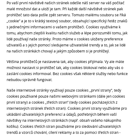
Po vaší první návštěvě našich stránek odešle náš server na váš počítač
malé množství dat a uloží je tam. Při každé další návštěvě stránek pak
prohlížeč tato data pošle zpět serveru. Tomuto malému souboru se říká
„cookie“ a je to v krátký textový soubor, obsahující specifický řetěz znaků
s jedinečnými informacemi o vašem prohlížeči. Cookies využíváme k
tomu, abychom zlepšili kvalitu našich služeb a lépe porozuměli tomu, jak
lidé používají naše stránky. Proto máme v cookies uloženy preference
uživatelů a s jejich pomocí sledujeme uživatelské trendy a to, jak se lidé
na našich stránkách chovají a jakým způsobem si je prohlížejí.
Většina prohlížečů je nastavena tak, aby cookies přijímala. Vy ale máte
možnost nastavit si prohlížeč tak, aby cookies blokoval nebo aby vás o
zaslání cookies informoval. Bez cookies však některé služby nebo funkce
nebudou správně fungovat.
Naše internetové stránky využívají pouze cookies „první strany“, tedy
cookies používané pouze našimi webovými stránkami (dále jen cookies
první strany) a cookies „třetích stran“ (tedy cookies pocházejících z
internetových stránek třetích stran). Cookies první strany využíváme pro
ukládání uživatelských preferencí a údajů, potřebných během vaší
návštěvy na internetových stránkách (např. obsah vašeho nákupního
košíku). Cookies třetích stran používáme pro sledování uživatelských
trendů a vzorců chování, cílení reklamy a to za pomoci třetích stran -