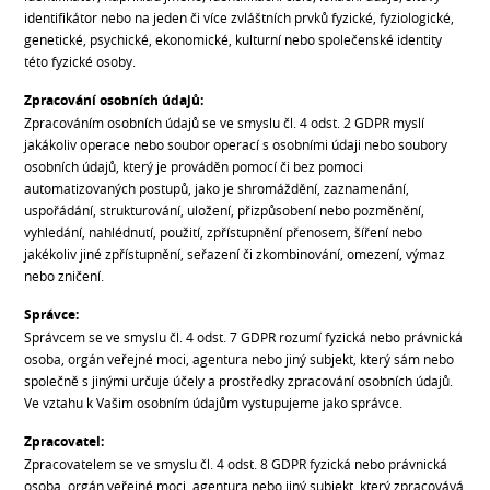
identifikátor nebo na jeden či více zvláštních prvků fyzické, fyziologické,
genetické, psychické, ekonomické, kulturní nebo společenské identity
této fyzické osoby.
Zpracování osobních údajů:
Zpracováním osobních údajů se ve smyslu čl. 4 odst. 2 GDPR myslí
jakákoliv operace nebo soubor operací s osobními údaji nebo soubory
osobních údajů, který je prováděn pomocí či bez pomoci
automatizovaných postupů, jako je shromáždění, zaznamenání,
uspořádání, strukturování, uložení, přizpůsobení nebo pozměnění,
vyhledání, nahlédnutí, použití, zpřístupnění přenosem, šíření nebo
jakékoliv jiné zpřístupnění, seřazení či zkombinování, omezení, výmaz
nebo zničení.
Správce:
Správcem se ve smyslu čl. 4 odst. 7 GDPR rozumí fyzická nebo právnická
osoba, orgán veřejné moci, agentura nebo jiný subjekt, který sám nebo
společně s jinými určuje účely a prostředky zpracování osobních údajů.
Ve vztahu k Vašim osobním údajům vystupujeme jako správce.
Zpracovatel:
Zpracovatelem se ve smyslu čl. 4 odst. 8 GDPR fyzická nebo právnická
osoba, orgán veřejné moci, agentura nebo jiný subjekt, který zpracovává