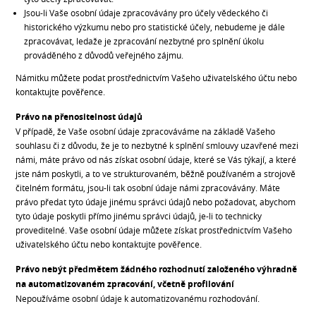
Jsou-li Vaše osobní údaje zpracovávány pro účely vědeckého či
historického výzkumu nebo pro statistické účely, nebudeme je dále
zpracovávat, ledaže je zpracování nezbytné pro splnění úkolu
prováděného z důvodů veřejného zájmu.
Námitku můžete podat prostřednictvím Vašeho uživatelského účtu nebo
kontaktujte pověřence.
Právo na přenositelnost údajů
V případě, že Vaše osobní údaje zpracováváme na základě Vašeho
souhlasu či z důvodu, že je to nezbytné k splnění smlouvy uzavřené mezi
námi, máte právo od nás získat osobní údaje, které se Vás týkají, a které
jste nám poskytli, a to ve strukturovaném, běžně používaném a strojově
čitelném formátu, jsou-li tak osobní údaje námi zpracovávány. Máte
právo předat tyto údaje jinému správci údajů nebo požadovat, abychom
tyto údaje poskytli přímo jinému správci údajů, je-li to technicky
proveditelné. Vaše osobní údaje můžete získat prostřednictvím Vašeho
uživatelského účtu nebo kontaktujte pověřence.
Právo nebýt předmětem žádného rozhodnutí založeného výhradně
na automatizovaném zpracování, včetně profilování
Nepoužíváme osobní údaje k automatizovanému rozhodování.