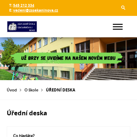
T:
545 212 334
E:
vedeni@zssekaninova.cz
Úvod
O škole
ÚŘEDNÍ DESKA
Úřední deska
Co hledáte?