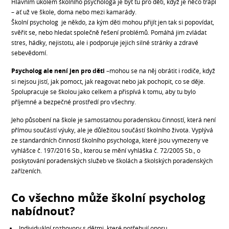
Hlavním úkolem školního psychologa je být tu pro děti, když je něco trápí
– ať už ve škole, doma nebo mezi kamarády.
Školní psycholog je někdo, za kým děti mohou přijít jen tak si popovídat,
svěřit se, nebo hledat společně řešení problémů. Pomáhá jim zvládat
stres, hádky, nejistotu, ale i podporuje jejich silné stránky a zdravé
sebevědomí.
Psycholog ale není jen pro děti
–mohou se na něj obrátit i rodiče, když
si nejsou jistí, jak pomoct, jak reagovat nebo jak pochopit, co se děje.
Spolupracuje se školou jako celkem a přispívá k tomu, aby tu bylo
příjemné a bezpečné prostředí pro všechny.
Jeho působení na škole je samostatnou poradenskou činností, která není
přímou součástí výuky, ale je důležitou součástí školního života. Vyplývá
ze standardních činností školního psychologa, které jsou vymezeny ve
vyhlášce č. 197/2016 Sb., kterou se mění vyhláška č. 72/2005 Sb., o
poskytování poradenských služeb ve školách a školských poradenských
zařízeních.
Co všechno může školní psycholog
nabídnout?
Individuální rozhovory s dětmi, které potřebují oporu