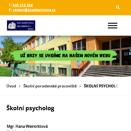
T:
545 212 334
E:
vedeni@zssekaninova.cz
Úvod
Školní poradenské pracoviště
ŠKOLNÍ PSYCHOLOG
Školní psycholog
Mgr. Hana Weintrittová