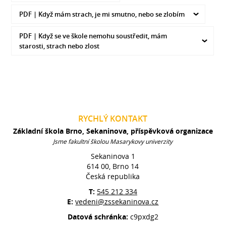
PDF |
Když mám strach, je mi smutno, nebo se zlobím
PDF |
Když se ve škole nemohu soustředit, mám
starosti, strach nebo zlost
RYCHLÝ KONTAKT
Základní škola Brno, Sekaninova, příspěvková organizace
Jsme fakultní školou Masarykovy univerzity
Sekaninova 1
614 00, Brno 14
Česká republika
T:
545 212 334
E:
vedeni@zssekaninova.cz
Datová schránka:
c9pxdg2