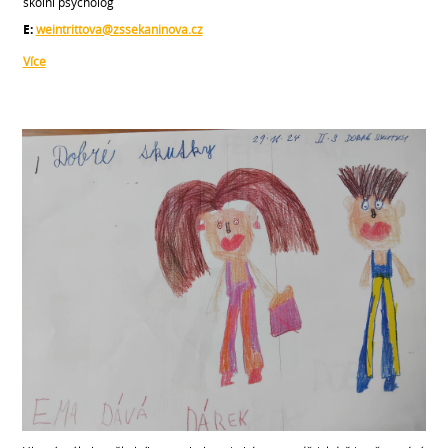
školní psycholog
E:
weintrittova@zssekaninova.cz
Více