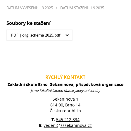
DATUM VYVĚŠENÍ: 1.9.2025
/
DATUM STAŽENÍ: 1.9.2035
Soubory ke stažení
PDF |
org. schéma 2025.pdf
RYCHLÝ KONTAKT
Základní škola Brno, Sekaninova, příspěvková organizace
Jsme fakultní školou Masarykovy univerzity
Sekaninova 1
614 00, Brno 14
Česká republika
T:
545 212 334
E:
vedeni@zssekaninova.cz