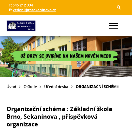
T:
545 212 334
E:
vedeni@zssekaninova.cz
Úvod
O škole
Úřední deska
ORGANIZAČNÍ SCHÉMA : ZÁKL
Organizační schéma : Základní škola
Brno, Sekaninova , příspěvková
organizace