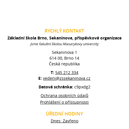
RYCHLÝ KONTAKT
Základní škola Brno, Sekaninova, příspěvková organizace
Jsme fakultní školou Masarykovy univerzity
Sekaninova 1
614 00, Brno 14
Česká republika
T:
545 212 334
E:
vedeni@zssekaninova.cz
Datová schránka:
c9pxdg2
Ochrana osobních údajů
Prohlášení o přístupnosti
ÚŘEDNÍ HODINY
Dnes: Zavřeno