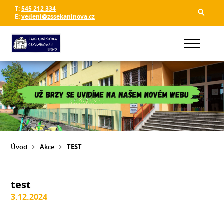
T:
545 212 334
E:
vedeni@zssekaninova.cz
Úvod
Akce
TEST
test
3.12.2024