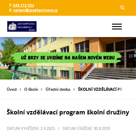
T:
545 212 334
E:
vedeni@zssekaninova.cz
Úvod
O škole
Úřední deska
ŠKOLNÍ VZDĚLÁVACÍ PROGRA
Školní vzdělávací program školní družiny
DATUM VYVĚŠENÍ: 2.9.2025
/
DATUM STAŽENÍ: 30.8.2035