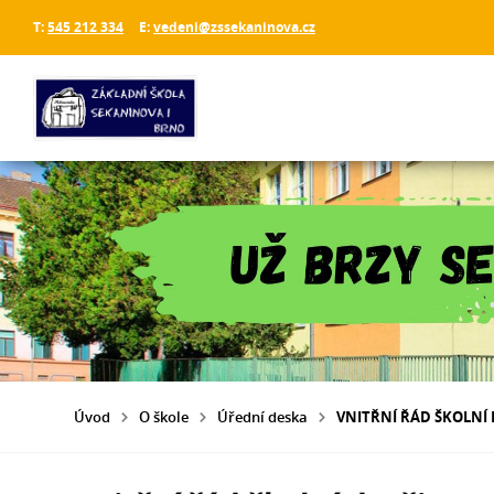
T:
545 212 334
E:
vedeni@zssekaninova.cz
Úvod
O škole
Úřední deska
VNITŘNÍ ŘÁD ŠKOLNÍ